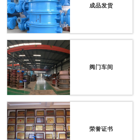
成品发货
力
我
们
阀门车间
荣誉证书