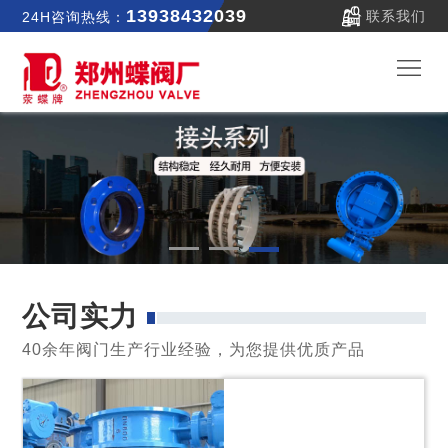
13938432039
联系我们
24H咨询热线：
郑
蝶
关
首
于
新
页
我
闻
产
公司实力
们
中
品
公
40余年阀门生产行业经验，为您提供优质产品
心
中
司
联
心
实
系