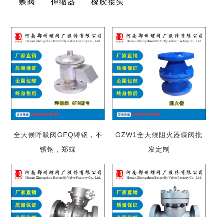
蝶阀
伸缩器
橡胶接头
全天候呼吸阀GFQ铸钢，不
GZW1全天候阻火器蝶阀批
锈钢，郑蝶
发定制