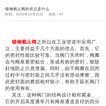
新闻动态
锻钢截止阀的优点是什么
力
我
时间：2025年10月31日
浏览：
47
您当前位置：
河南郑州蝶阀厂股份有限公司
>>
新闻中心
们
>> 浏览文章 详情
锻钢截止阀
之所以在工业管道中应用广
泛，主要得益于几个方面的优点。首先，它
的密封性能比较可靠。当阀门关闭时，阀瓣
会与阀座紧密贴合，形成有效的密封，能较
好地防止介质泄漏。同时，由于阀瓣在启闭
过程中与密封面之间几乎没有滑动摩擦，因
此密封面的磨损相对较小，有助于延长阀门
的使用寿命。
其次，这种阀门的结构设计相对紧凑。
它的开启高度通常只有阀座通道直径的四分