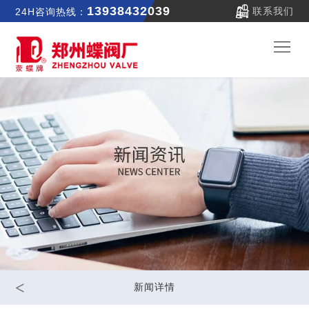
13938432039
联系我们
24H咨询热线：
郑
蝶
关
首
于
新
页
我
闻
产
们
中
品
公
心
中
司
联
<
新闻详情
心
实
系