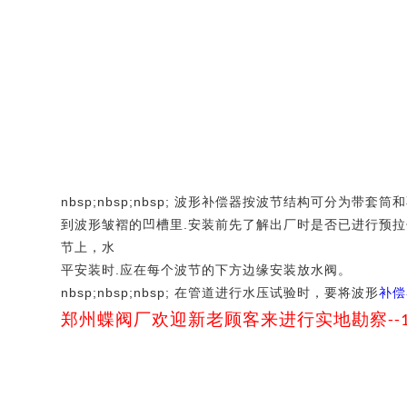
nbsp;nbsp;nbsp; 波形补偿器按波节结构可分
到波形皱褶的凹槽里.安装前先了解出厂时是否已进行预拉
节上，水
平安装时.应在每个波节的下方边缘安装放水阀。
nbsp;nbsp;nbsp; 在管道进行水压试验时，要将波形
补偿
郑州蝶阀厂欢迎新老顾客来进行实地勘察
--