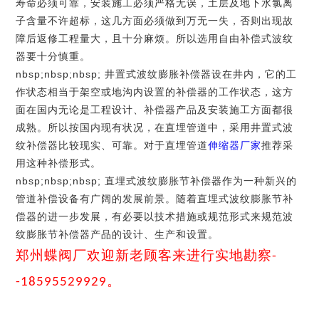
寿命必须可靠，安装施工必须严格无误，土层及地下水氯离
子含量不许超标，这几方面必须做到万无一失，否则出现故
障后返修工程量大，且十分麻烦。所以选用自由补偿式波纹
器要十分慎重。
nbsp;nbsp;nbsp; 井置式波纹膨胀补偿器设在井内，它的工
作状态相当于架空或地沟内设置的补偿器的工作状态，这方
面在国内无论是工程设计、补偿器产品及安装施工方面都很
成熟。所以按国内现有状况，在直埋管道中，采用井置式波
纹补偿器比较现实、可靠。对于直埋管道
伸缩器厂家
推荐采
用这种补偿形式。
nbsp;nbsp;nbsp; 直埋式波纹膨胀节补偿器作为一种新兴的
管道补偿设备有广阔的发展前景。随着直埋式波纹膨胀节补
偿器的进一步发展，有必要以技术措施或规范形式来规范波
纹膨胀节补偿器产品的设计、生产和设置。
郑州蝶阀厂欢迎新老顾客来进行实地勘察
-
。
-18595529929