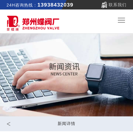
13938432039
联系我们
24H咨询热线：
郑
蝶
关
首
于
新
页
我
闻
产
们
中
品
公
心
中
司
联
<
新闻详情
心
实
系