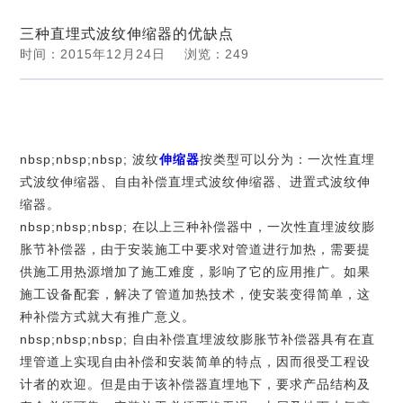
新闻动态
三种直埋式波纹伸缩器的优缺点
力
我
时间：2015年12月24日
浏览：
249
您当前位置：
河南郑州蝶阀厂股份有限公司
>>
新闻中心
们
>>
行业资讯
>> 浏览文章 详情
nbsp;nbsp;nbsp;
波纹
伸缩器
按类型可以分为：一次性直埋
式波纹伸缩器、自由补偿直埋式波纹伸缩器、进置式波纹伸
缩器。
nbsp;nbsp;nbsp; 在以上三种补偿器中，一次性直埋波纹膨
胀节补偿器，由于安装施工中要求对管道进行加热，需要提
供施工用热源增加了施工难度，影响了它的应用推广。如果
施工设备配套，解决了管道加热技术，使安装变得简单，这
种补偿方式就大有推广意义。
nbsp;nbsp;nbsp; 自由补偿直埋波纹膨胀节补偿器具有在直
埋管道上实现自由补偿和安装简单的特点，因而很受工程设
计者的欢迎。但是由于该补偿器直埋地下，要求产品结构及