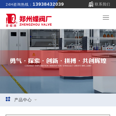
13938432039
联系我们
24H咨询热线：
郑
蝶
关
首
于
新
页
我
闻
产
们
中
品
公
心
产品中心
中
司
联
您当前位置：
河南郑州蝶阀厂股份有限公司
>>
产品中心
>>
心
实
系