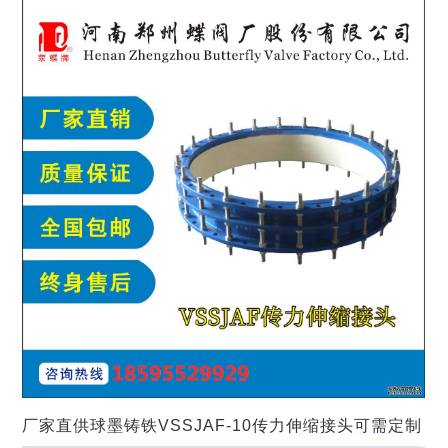
伸缩器
>> 浏览产品 详情
力
我
们
厂家直供球墨铸铁VSSJAF-10传力伸缩接头可需定制