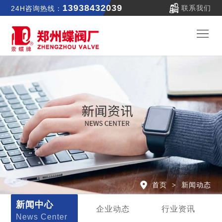
13938432039
联系我们
24H咨询热线：
郑
蝶
关
首
于
新
页
我
闻
产
们
中
品
公
首页
新闻动态
心
中
司
联
新闻中心
企业动态
行业资讯
News Center
心
实
系