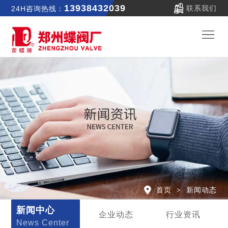
13938432039
联系我们
24H咨询热线：
郑
蝶
关
首
于
新
页
我
闻
产
们
中
品
公
首页
新闻动态
心
中
司
联
新闻中心
企业动态
行业资讯
News Center
心
实
系