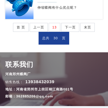
伸缩蝶阀有什么优点呢？
首 页
上一页
13
下一页
末页
总共
30
页
联系我们
河南郑州蝶阀厂
13938432039
销售热线：
地址：河南省郑州市上街区锦江南路001号
邮箱：362885206@qq.com