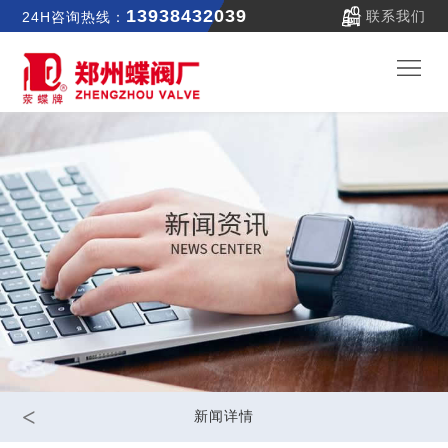
13938432039
联系我们
24H咨询热线：
郑
蝶
关
首
于
新
页
我
闻
产
们
中
品
公
心
中
司
联
<
新闻详情
心
实
系