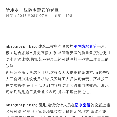
新闻动态
给排水工程防水套管的设置
力
我
时间：2016年08月07日
浏览：
198
您当前位置：
河南郑州蝶阀厂股份有限公司
>>
新闻中心
们
>>
行业资讯
>> 浏览文章 详情
nbsp;
nbsp;nbsp; 建筑工程中有否预埋
刚性防水套管
与屋、
楼面是否渗漏水并无直接关系.从管道安装的质量角度说,使用
防水套管比较理想,某种程度上还可以弥补一些施工质量上的
缺陷;
但从经济角度考虑不可取,这样会大大提高建设成本,而这些投
人不会增加建筑使用功能.只要施工人员认真负责、严格按工
序要求操作,完全可以达到与预埋防水套管相同的效果。漏水
现象只能是施工质量差的表现,并非不埋套管之过。
nbsp;nbsp;nbsp; 因此,建议设计人员在
防水套管
的设置上能
区分对待,如穿地下室外墙规范有明确规定的地方,套管不能