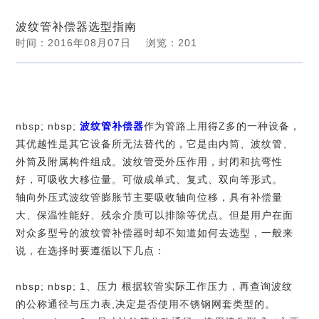
新闻动态
波纹管补偿器选型指南
力
我
时间：2016年08月07日
浏览：
201
您当前位置：
河南郑州蝶阀厂股份有限公司
>>
新闻中心
们
>>
行业资讯
>> 浏览文章 详情
nbsp;
nbsp;
波纹管补偿器
作为管路上用得Z多的一种设备，
其优越性是其它设备所无法替代的，它是由内筒、波纹管、
外筒及附属构件组成。波纹管受外压作用，封闭和抗弯性
好，可吸收大移位量。可做成单式、复式、双向等形式。
轴向外压式波纹管膨胀节主要吸收轴向位移，具有补偿量
大、保温性能好、残余介质可以排除等优点。但是用户在面
对众多型号的波纹管补偿器时却不知道如何去选型，一般来
说，在选择时要遵循以下几点：
nbsp; nbsp; 1、压力 根据软管实际工作压力，再查询波纹
的公称通径与压力表,决定是否使用不锈钢网套类型的。