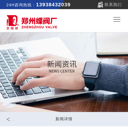
13938432039
联系我们
24H咨询热线：
郑
蝶
关
首
于
新
页
我
闻
产
们
中
品
公
心
中
司
联
<
新闻详情
心
实
系